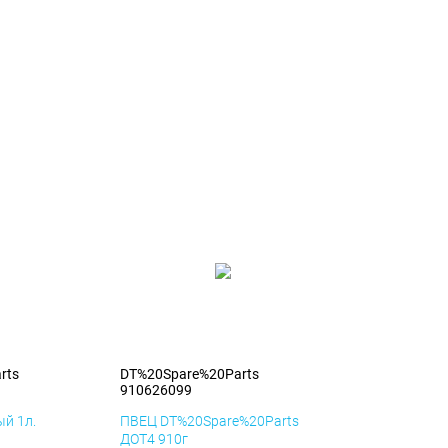
rts
DT%20Spare%20Parts
910626099
й 1л.
ПВЕЦ DT%20Spare%20Parts
ДОТ4 910г