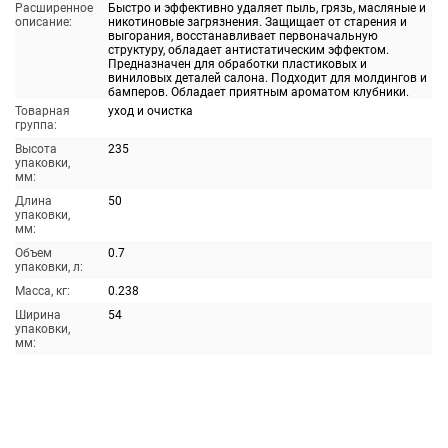
Расширенное
Быстро и эффективно удаляет пыль, грязь, масляные и
описание:
никотиновые загрязнения. Защищает от старения и
выгорания, восстанавливает первоначальную
структуру, обладает антистатическим эффектом.
Предназначен для обработки пластиковых и
виниловых деталей салона. Подходит для молдингов и
бамперов. Обладает приятным ароматом клубники.
Товарная
уход и очистка
группа:
Высота
235
упаковки,
мм:
Длина
50
упаковки,
мм:
Объем
0.7
упаковки, л:
Масса, кг:
0.238
Ширина
54
упаковки,
мм: