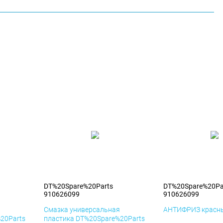
DT%20Spare%20Parts
DT%20Spare%20Pa
910626099
910626099
я
Смазка универсальная
АНТИФРИЗ красны
20Parts
пластика DT%20Spare%20Parts