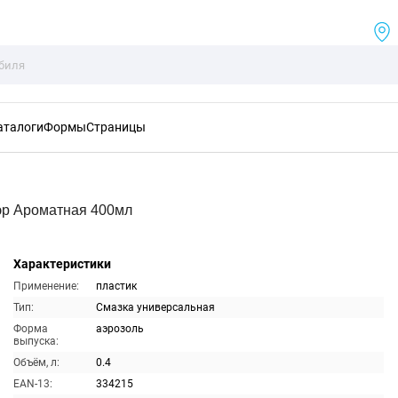
аталоги
Формы
Страницы
эр Ароматная 400мл
Характеристики
Применение:
пластик
Тип:
Смазка универсальная
Форма
аэрозоль
выпуска:
Объём, л:
0.4
EAN-13:
334215