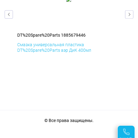
DT%20Spare%20Parts 1885679446
DT%
Смазка универсальная пластика
Сма
DT%20Spare%20Parts аэр ДиК 400мл
DT%
© Все права защищены.