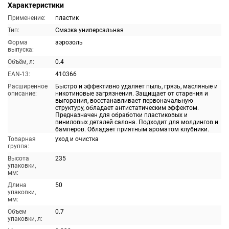
Характеристики
Применение:
пластик
Тип:
Смазка универсальная
Форма
аэрозоль
выпуска:
Объём, л:
0.4
EAN-13:
410366
Расширенное
Быстро и эффективно удаляет пыль, грязь, масляные и
описание:
никотиновые загрязнения. Защищает от старения и
выгорания, восстанавливает первоначальную
структуру, обладает антистатическим эффектом.
Предназначен для обработки пластиковых и
виниловых деталей салона. Подходит для молдингов и
бамперов. Обладает приятным ароматом клубники.
Товарная
уход и очистка
группа:
Высота
235
упаковки,
мм:
Длина
50
упаковки,
мм:
Объем
0.7
упаковки, л: