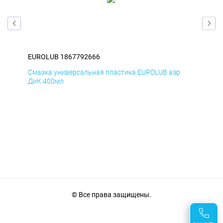
EUROLUB 1867792666
EU
Смазка универсальная пластика EUROLUB аэр
Сма
ДиК 400мл
ПхВ
© Все права защищены.