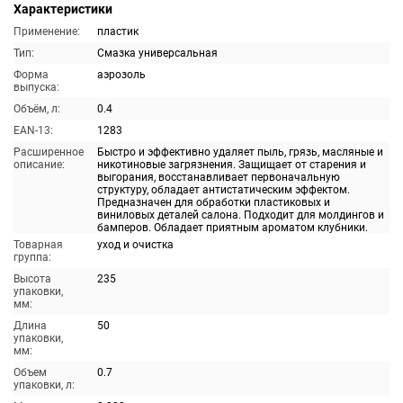
Характеристики
Применение:
пластик
Тип:
Смазка универсальная
Форма
аэрозоль
выпуска:
Объём, л:
0.4
EAN-13:
1283
Расширенное
Быстро и эффективно удаляет пыль, грязь, масляные и
описание:
никотиновые загрязнения. Защищает от старения и
выгорания, восстанавливает первоначальную
структуру, обладает антистатическим эффектом.
Предназначен для обработки пластиковых и
виниловых деталей салона. Подходит для молдингов и
бамперов. Обладает приятным ароматом клубники.
Товарная
уход и очистка
группа:
Высота
235
упаковки,
мм:
Длина
50
упаковки,
мм:
Объем
0.7
упаковки, л: