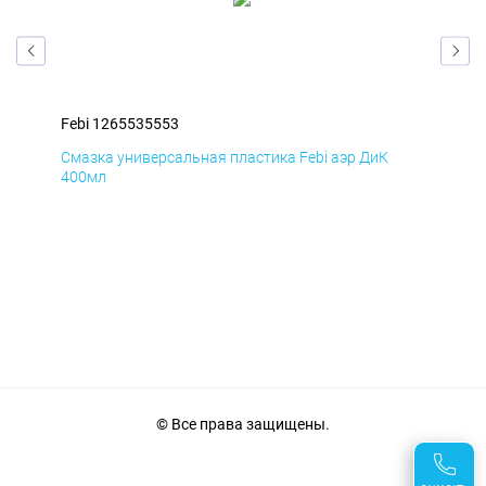
Febi 1265535553
Feb
Смазка универсальная пластика Febi аэр ДиК
Сма
400мл
40
© Все права защищены.