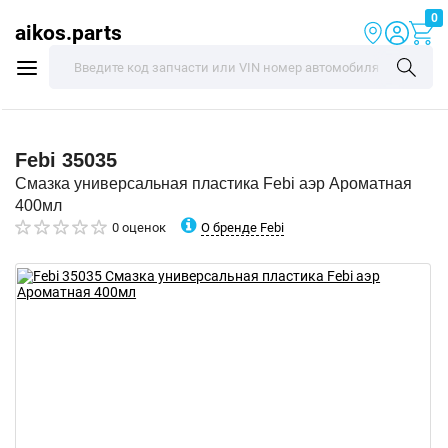
0
aikos.parts
Febi
35035
Смазка универсальная пластика Febi аэр Ароматная
400мл
О бренде Febi
0 оценок