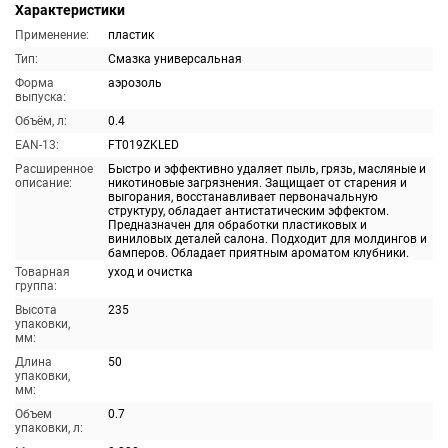
Характеристики
Применение:
пластик
Тип:
Смазка универсальная
Форма
аэрозоль
выпуска:
Объём, л:
0.4
EAN-13:
FT019ZKLED
Расширенное
Быстро и эффективно удаляет пыль, грязь, масляные и
описание:
никотиновые загрязнения. Защищает от старения и
выгорания, восстанавливает первоначальную
структуру, обладает антистатическим эффектом.
Предназначен для обработки пластиковых и
виниловых деталей салона. Подходит для молдингов и
бамперов. Обладает приятным ароматом клубники.
Товарная
уход и очистка
группа:
Высота
235
упаковки,
мм:
Длина
50
упаковки,
мм:
Объем
0.7
упаковки, л: