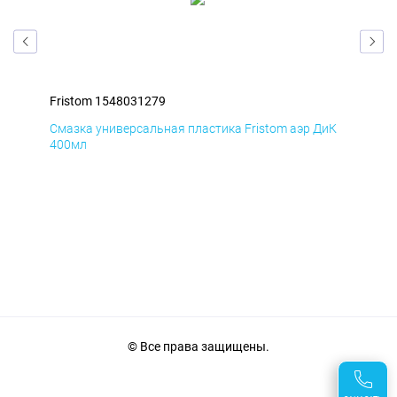
Fristom 1548031279
Fri
мД
Смазка универсальная пластика Fristom аэр ДиК
Сма
400мл
40
© Все права защищены.