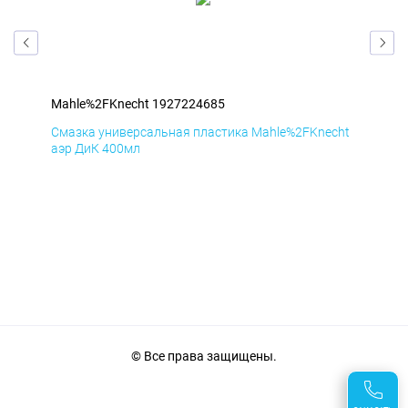
Mahle%2FKnecht 1927224685
Mah
cht
Смазка универсальная пластика Mahle%2FKnecht
Сма
аэр ДиК 400мл
аэр
© Все права защищены.