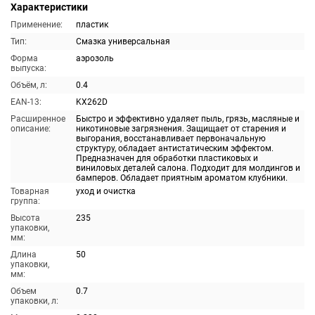
Характеристики
Применение:
пластик
Тип:
Смазка универсальная
Форма
аэрозоль
выпуска:
Объём, л:
0.4
EAN-13:
KX262D
Расширенное
Быстро и эффективно удаляет пыль, грязь, масляные и
описание:
никотиновые загрязнения. Защищает от старения и
выгорания, восстанавливает первоначальную
структуру, обладает антистатическим эффектом.
Предназначен для обработки пластиковых и
виниловых деталей салона. Подходит для молдингов и
бамперов. Обладает приятным ароматом клубники.
Товарная
уход и очистка
группа:
Высота
235
упаковки,
мм:
Длина
50
упаковки,
мм:
Объем
0.7
упаковки, л: