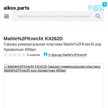
0
aikos.parts
Mahle%2FKnecht
KX262D
Смазка универсальная пластика Mahle%2FKnecht аэр
Ароматная 400мл
О бренде Mahle%2FKnecht
0 оценок