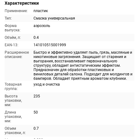
Характеристики
Применение:
пластик
Тип:
Смазка универсальная
Форма
аэрозоль
выпуска:
Объём, л:
0.4
EAN-13:
141010515001999
Расширенное
Быстро и эффективно удаляет пыль, грязь, масляные и
описание:
никотиновые загрязнения. Защищает от старения и
выгорания, восстанавливает первоначальную
структуру, обладает антистатическим эффектом.
Предназначен для обработки пластиковых и
виниловых деталей салона. Подходит для молдингов и
бамперов. Обладает приятным ароматом клубники.
Товарная
уход и очистка
группа:
Высота
235
упаковки,
мм:
Длина
50
упаковки,
мм:
Объем
0.7
упаковки, л: