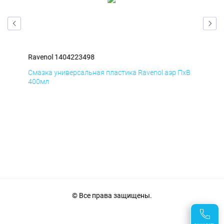
Ravenol 1404223498
Rav
иК
Смазка универсальная пластика Ravenol аэр ПхВ
АНТ
400мл
© Все права защищены.