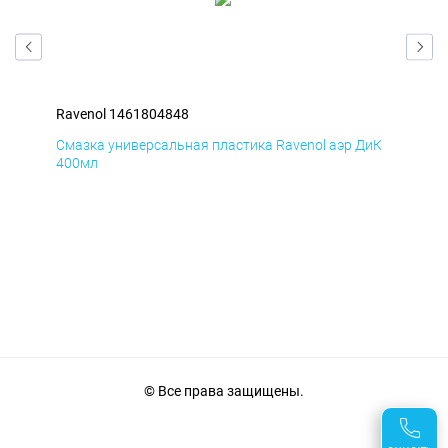
Ravenol 1461804848
Rav
БмД
Смазка универсальная пластика Ravenol аэр ДиК
Сма
400мл
40
© Все права защищены.