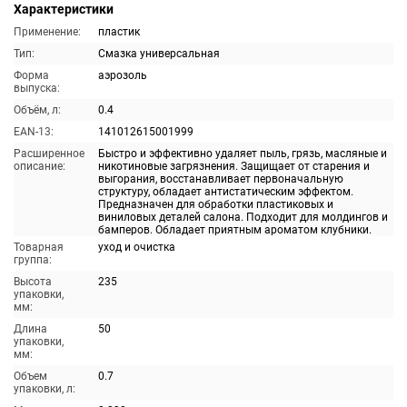
Характеристики
Применение:
пластик
Тип:
Смазка универсальная
Форма
аэрозоль
выпуска:
Объём, л:
0.4
EAN-13:
141012615001999
Расширенное
Быстро и эффективно удаляет пыль, грязь, масляные и
описание:
никотиновые загрязнения. Защищает от старения и
выгорания, восстанавливает первоначальную
структуру, обладает антистатическим эффектом.
Предназначен для обработки пластиковых и
виниловых деталей салона. Подходит для молдингов и
бамперов. Обладает приятным ароматом клубники.
Товарная
уход и очистка
группа:
Высота
235
упаковки,
мм:
Длина
50
упаковки,
мм:
Объем
0.7
упаковки, л: