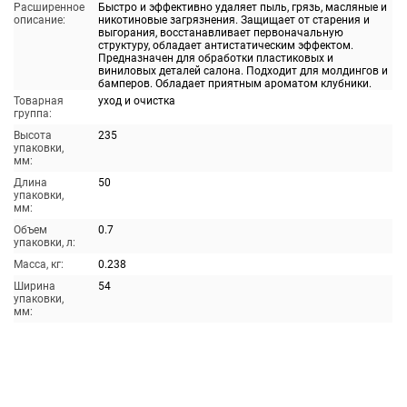
Расширенное
Быстро и эффективно удаляет пыль, грязь, масляные и
описание:
никотиновые загрязнения. Защищает от старения и
выгорания, восстанавливает первоначальную
структуру, обладает антистатическим эффектом.
Предназначен для обработки пластиковых и
виниловых деталей салона. Подходит для молдингов и
бамперов. Обладает приятным ароматом клубники.
Товарная
уход и очистка
группа:
Высота
235
упаковки,
мм:
Длина
50
упаковки,
мм:
Объем
0.7
упаковки, л:
Масса, кг:
0.238
Ширина
54
упаковки,
мм: