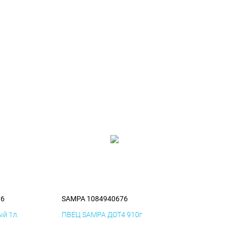
76
SAMPA 1084940676
й 1л.
ПВЕЦ SAMPA ДОТ4 910г