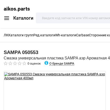
aikos.parts
Каталоги
ЛК
Каталоги групп
Ред.каталоги
Wh-каталоги
Carbase
Сторонние к
SAMPA
050553
Смазка универсальная пластика SAMPA аэр Ароматная 
О бренде SAMPA
0 оценок