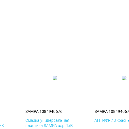
SAMPA 1084940676
SAMPA 10849406
я
Смазка универсальная
АНТИФРИЗ красны
иК
пластика SAMPA аэр ПхВ