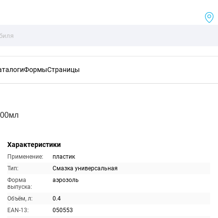
аталоги
Формы
Страницы
400мл
Характеристики
Применение:
пластик
Тип:
Смазка универсальная
Форма
аэрозоль
выпуска:
Объём, л:
0.4
EAN-13:
050553