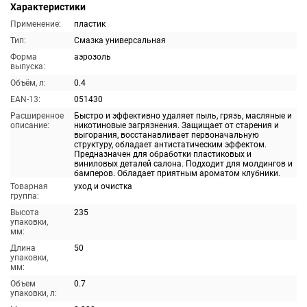
Характеристики
Применение:
пластик
Тип:
Смазка универсальная
Форма
аэрозоль
выпуска:
Объём, л:
0.4
EAN-13:
051430
Расширенное
Быстро и эффективно удаляет пыль, грязь, масляные и
описание:
никотиновые загрязнения. Защищает от старения и
выгорания, восстанавливает первоначальную
структуру, обладает антистатическим эффектом.
Предназначен для обработки пластиковых и
виниловых деталей салона. Подходит для молдингов и
бамперов. Обладает приятным ароматом клубники.
Товарная
уход и очистка
группа:
Высота
235
упаковки,
мм:
Длина
50
упаковки,
мм:
Объем
0.7
упаковки, л: