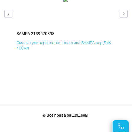
SAMPA 2139570398
SA
мД
Смазка универсальная пластика SAMPA аэр ДиК
Сма
400мл
40
© Все права защищены.