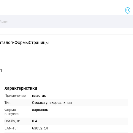
аталоги
Формы
Страницы
л
Характеристики
Применение:
пластик
Тип:
Смазка универсальная
Форма
аэрозоль
выпуска:
Объём, л:
0.4
EAN-13:
63052RS1