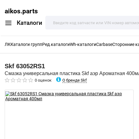
aikos.parts
Каталоги
ЛК
Каталоги групп
Ред.каталоги
Wh-каталоги
Carbase
Сторонние к
Skf
63052RS1
Смазка универсальная пластика Skf аэр Ароматная 400м
О бренде Skf
0 оценок