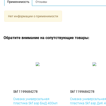
Применимость
Отзывы
Нет информации о применимости
Обратите внимание на сопутствующие товары:
Skf 1199684278
Skf 1199684278
Смазка универсальная
Смазка универсальна
пластика Skf аэр БмД 400мл
пластика Skf аэр ДиК 