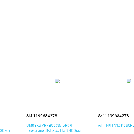
Skf 1199684278
Skf 1199684278
я
Смазка универсальная
АНТИФРИЗ красны
400мл
пластика Skf аэр ПхВ 400мл