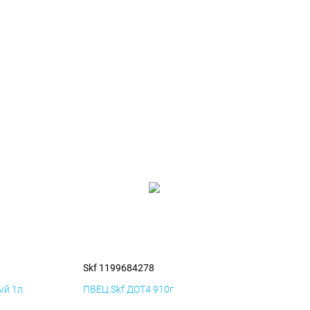
Skf 1199684278
й 1л.
ПВЕЦ Skf ДОТ4 910г