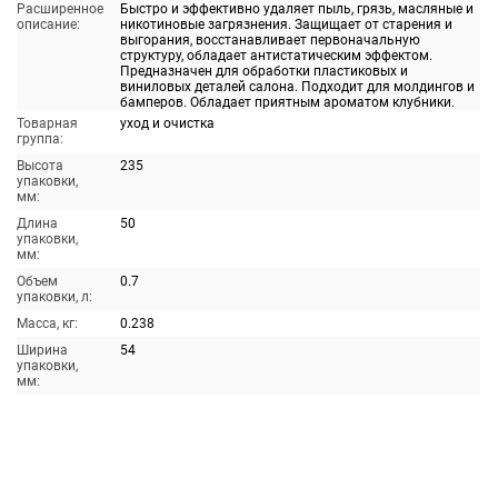
Расширенное
Быстро и эффективно удаляет пыль, грязь, масляные и
описание:
никотиновые загрязнения. Защищает от старения и
выгорания, восстанавливает первоначальную
структуру, обладает антистатическим эффектом.
Предназначен для обработки пластиковых и
виниловых деталей салона. Подходит для молдингов и
бамперов. Обладает приятным ароматом клубники.
Товарная
уход и очистка
группа:
Высота
235
упаковки,
мм:
Длина
50
упаковки,
мм:
Объем
0.7
упаковки, л:
Масса, кг:
0.238
Ширина
54
упаковки,
мм: