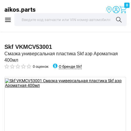
0
aikos.parts
Skf
VKMCV53001
Смазка универсальная пластика Skf аэр Ароматная
400мл
О бренде Skf
0 оценок