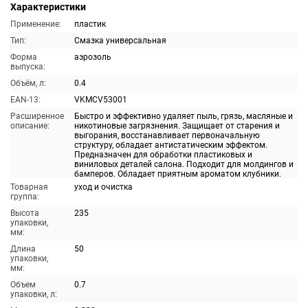
Характеристики
Применение:
пластик
Тип:
Смазка универсальная
Форма
аэрозоль
выпуска:
Объём, л:
0.4
EAN-13:
VKMCV53001
Расширенное
Быстро и эффективно удаляет пыль, грязь, масляные и
описание:
никотиновые загрязнения. Защищает от старения и
выгорания, восстанавливает первоначальную
структуру, обладает антистатическим эффектом.
Предназначен для обработки пластиковых и
виниловых деталей салона. Подходит для молдингов и
бамперов. Обладает приятным ароматом клубники.
Товарная
уход и очистка
группа:
Высота
235
упаковки,
мм:
Длина
50
упаковки,
мм:
Объем
0.7
упаковки, л: