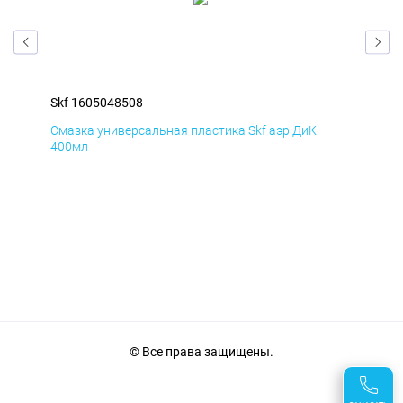
Skf 1605048508
Skf
Смазка универсальная пластика Skf аэр ДиК
Сма
400мл
40
© Все права защищены.