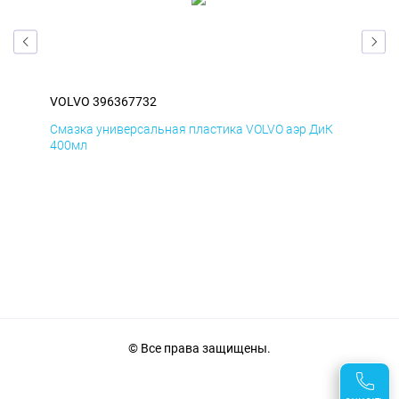
VOLVO 396367732
VOL
мД
Смазка универсальная пластика VOLVO аэр ДиК
Сма
400мл
40
© Все права защищены.