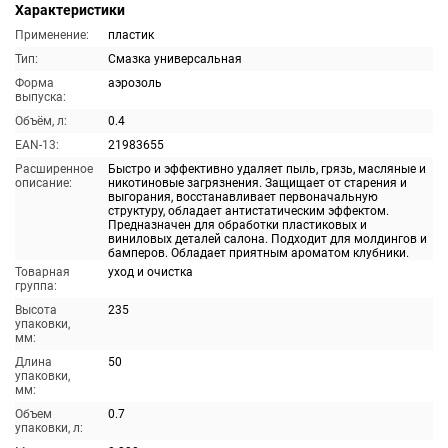
Характеристики
Применение:
пластик
Тип:
Смазка универсальная
Форма
аэрозоль
выпуска:
Объём, л:
0.4
EAN-13:
21983655
Расширенное
Быстро и эффективно удаляет пыль, грязь, масляные и
описание:
никотиновые загрязнения. Защищает от старения и
выгорания, восстанавливает первоначальную
структуру, обладает антистатическим эффектом.
Предназначен для обработки пластиковых и
виниловых деталей салона. Подходит для молдингов и
бамперов. Обладает приятным ароматом клубники.
Товарная
уход и очистка
группа:
Высота
235
упаковки,
мм:
Длина
50
упаковки,
мм:
Объем
0.7
упаковки, л: