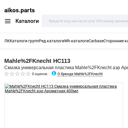
aikos.parts
Каталоги
ЛК
Каталоги групп
Ред.каталоги
Wh-каталоги
Carbase
Сторонние к
Mahle%2FKnecht
HC113
Смазка универсальная пластика Mahle%2FKnecht аэр Ар
О бренде Mahle%2FKnecht
0 оценок