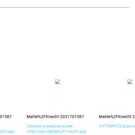
701587
Mahle%2FKnecht 2031701587
Mahle%2FKnecht 
я
Смазка универсальная
АНТИФРИЗ красны
cht аэр
пластика Mahle%2FKnecht аэр