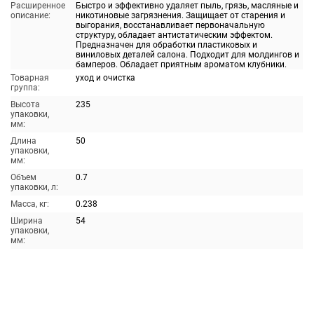
Расширенное
Быстро и эффективно удаляет пыль, грязь, масляные и
описание:
никотиновые загрязнения. Защищает от старения и
выгорания, восстанавливает первоначальную
структуру, обладает антистатическим эффектом.
Предназначен для обработки пластиковых и
виниловых деталей салона. Подходит для молдингов и
бамперов. Обладает приятным ароматом клубники.
Товарная
уход и очистка
группа:
Высота
235
упаковки,
мм:
Длина
50
упаковки,
мм:
Объем
0.7
упаковки, л:
Масса, кг:
0.238
Ширина
54
упаковки,
мм: