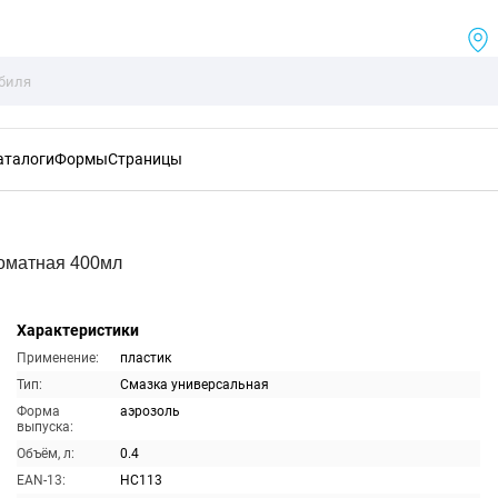
аталоги
Формы
Страницы
оматная 400мл
Характеристики
Применение:
пластик
Тип:
Смазка универсальная
Форма
аэрозоль
выпуска:
Объём, л:
0.4
EAN-13:
HC113