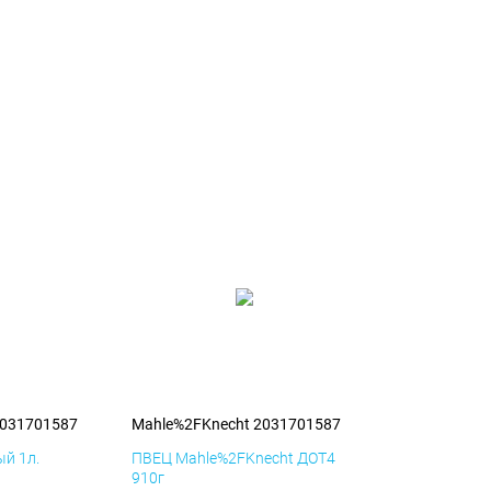
2031701587
Mahle%2FKnecht 2031701587
й 1л.
ПВЕЦ Mahle%2FKnecht ДОТ4
910г