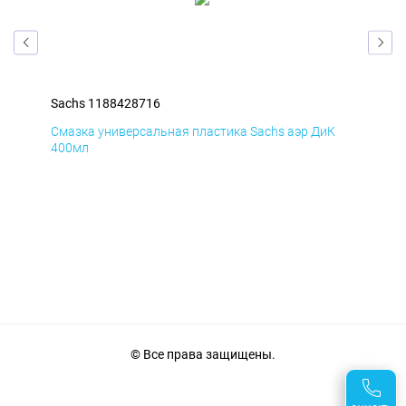
Sachs 1188428716
Sac
Д
Смазка универсальная пластика Sachs аэр ДиК
Сма
400мл
40
© Все права защищены.