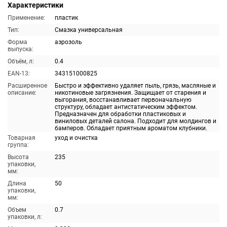
Характеристики
Применение:
пластик
Тип:
Смазка универсальная
Форма
аэрозоль
выпуска:
Объём, л:
0.4
EAN-13:
343151000825
Расширенное
Быстро и эффективно удаляет пыль, грязь, масляные и
описание:
никотиновые загрязнения. Защищает от старения и
выгорания, восстанавливает первоначальную
структуру, обладает антистатическим эффектом.
Предназначен для обработки пластиковых и
виниловых деталей салона. Подходит для молдингов и
бамперов. Обладает приятным ароматом клубники.
Товарная
уход и очистка
группа:
Высота
235
упаковки,
мм:
Длина
50
упаковки,
мм:
Объем
0.7
упаковки, л: