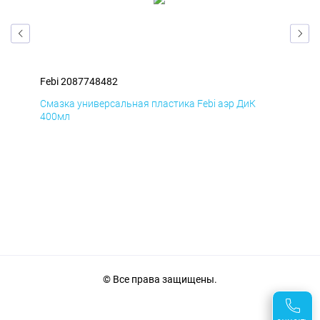
Febi 2087748482
Feb
Смазка универсальная пластика Febi аэр ДиК
Сма
400мл
40
© Все права защищены.