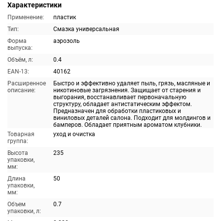
Характеристики
Применение:
пластик
Тип:
Смазка универсальная
Форма
аэрозоль
выпуска:
Объём, л:
0.4
EAN-13:
40162
Расширенное
Быстро и эффективно удаляет пыль, грязь, масляные и
описание:
никотиновые загрязнения. Защищает от старения и
выгорания, восстанавливает первоначальную
структуру, обладает антистатическим эффектом.
Предназначен для обработки пластиковых и
виниловых деталей салона. Подходит для молдингов и
бамперов. Обладает приятным ароматом клубники.
Товарная
уход и очистка
группа:
Высота
235
упаковки,
мм:
Длина
50
упаковки,
мм:
Объем
0.7
упаковки, л: