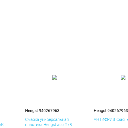
Hengst 940267963
Hengst 940267963
я
Смазка универсальная
АНТИФРИЗ красны
иК
пластика Hengst аэр ПхВ