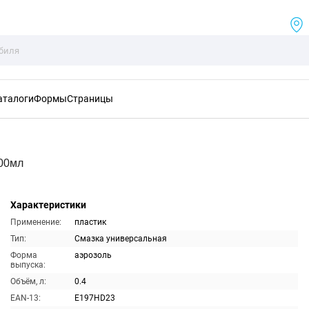
аталоги
Формы
Страницы
400мл
Характеристики
Применение:
пластик
Тип:
Смазка универсальная
Форма
аэрозоль
выпуска:
Объём, л:
0.4
EAN-13:
E197HD23