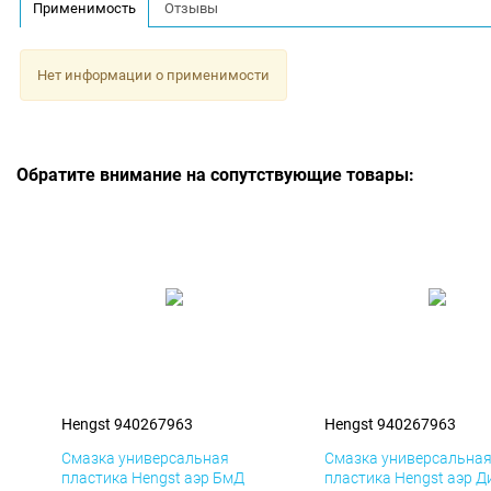
Применимость
Отзывы
Нет информации о применимости
Обратите внимание на сопутствующие товары:
Hengst 940267963
Hengst 940267963
Смазка универсальная
Смазка универсальна
пластика Hengst аэр БмД
пластика Hengst аэр Д