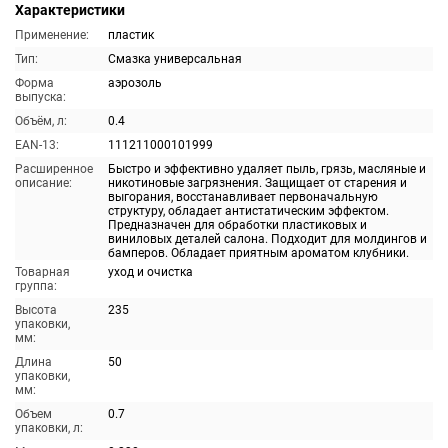
Характеристики
Применение:
пластик
Тип:
Смазка универсальная
Форма
аэрозоль
выпуска:
Объём, л:
0.4
EAN-13:
111211000101999
Расширенное
Быстро и эффективно удаляет пыль, грязь, масляные и
описание:
никотиновые загрязнения. Защищает от старения и
выгорания, восстанавливает первоначальную
структуру, обладает антистатическим эффектом.
Предназначен для обработки пластиковых и
виниловых деталей салона. Подходит для молдингов и
бамперов. Обладает приятным ароматом клубники.
Товарная
уход и очистка
группа:
Высота
235
упаковки,
мм:
Длина
50
упаковки,
мм:
Объем
0.7
упаковки, л: