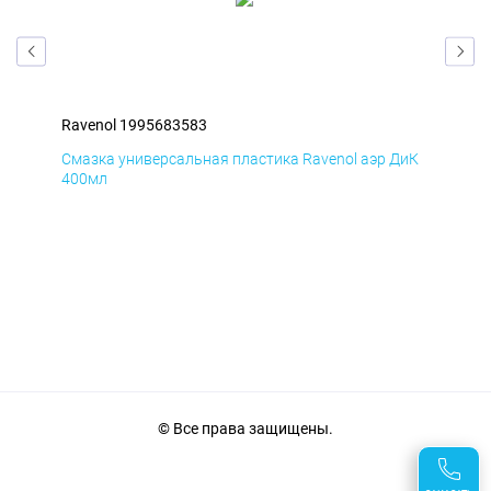
Ravenol 1995683583
Rav
БмД
Смазка универсальная пластика Ravenol аэр ДиК
Сма
400мл
40
© Все права защищены.