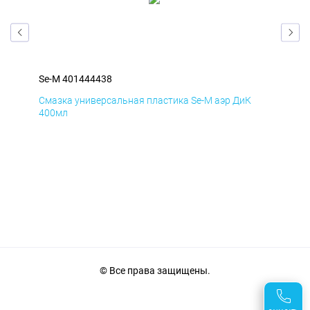
Se-M 401444438
Se-
Смазка универсальная пластика Se-M аэр ДиК
Сма
400мл
40
© Все права защищены.