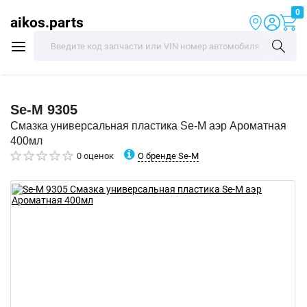
0
aikos.parts
Se-M
9305
Смазка универсальная пластика Se-M аэр Ароматная
400мл
О бренде Se-M
0 оценок