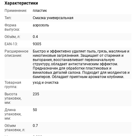
Характеристики
Применение:
пластик
Тип:
Смазка универсальная
Форма
аэрозоль
выпуска:
Объём, л:
0.4
EAN-13:
9305
Расширенное
Быстро и эффективно удаляет пыль, грязь, масляные и
описание:
никотиновые загрязнения. Защищает от старения и
выгорания, восстанавливает первоначальную
структуру, обладает антистатическим эффектом.
Предназначен для обработки пластиковых и
виниловых деталей салона. Подходит для молдингов и
бамперов. Обладает приятным ароматом клубники.
Товарная
уход и очистка
группа:
Высота
235
упаковки,
мм:
Длина
50
упаковки,
мм:
Объем
0.7
упаковки, л: